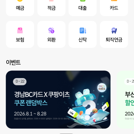
예금
적금
대출
카드
보험
외환
신탁
퇴직연금
이벤트
D - 22
D - 2