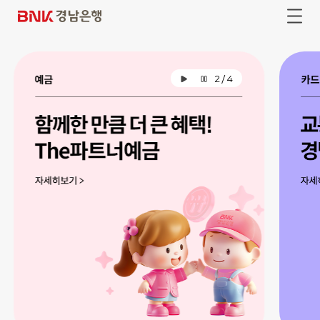
본
주
문
메
B
전
바
뉴
체
N
로
바
메
가
로
뉴
K
기
가
열
기
경
기
2
/
4
배
배
남
너
너
자
일
은
동
시
재
정
행
생
지