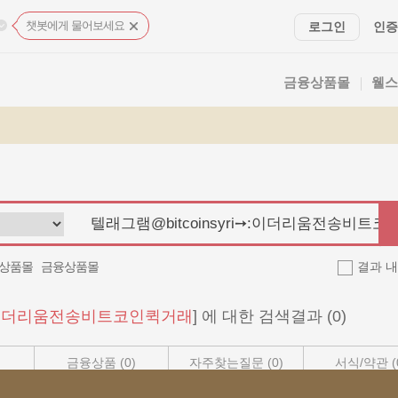
챗봇에게 물어보세요
로그인
인증
금융상품몰
웰스
상품몰
금융상품몰
결과 내
i➙:이더리움전송비트코인퀵거래
] 에 대한 검색결과
(0)
금융상품
(0)
자주찾는질문
(0)
서식/약관
(
웹페이지
(0)
이벤트
(0)
상품공시실