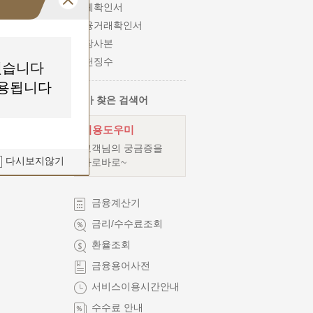
이체확인서
금융거래확인서
통장사본
원천징수
했습니다
적용됩니다
내가 찾은 검색어
이용도우미
고객님의 궁금증을
다시보지않기
바로바로~
금융계산기
금리/수수료조회
환율조회
금융용어사전
서비스이용시간안내
수수료 안내