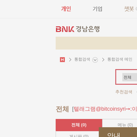
개인
기업
챗봇
통합검색 열기
통합검색
통합검색 메인
검
색
어
선
추천검색
택
전체
[
텔래그램@bitcoinsyr
전체
(0)
메뉴
(0)
안내
게시판
(0)
영업점
(0)