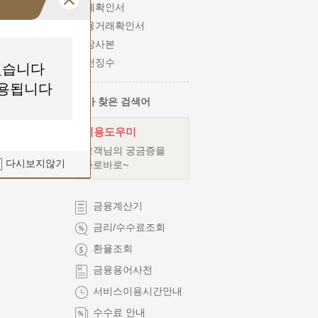
이체확인서
금융거래확인서
통장사본
원천징수
했습니다
코
적용됩니다
내가 찾은 검색어
이용도우미
고객님의 궁금증을
다시보지않기
바로바로~
금융계산기
금리/수수료조회
환율조회
금융용어사전
서비스이용시간안내
수수료 안내