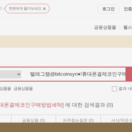
챗봇에게 물어보세요
로그인
인증
금융상품몰
웰스
상품몰
금융상품몰
결과 내
i♦ǃ휴대폰결제코인구매방법세탁
] 에 대한 검색결과
(0)
금융상품
(0)
자주찾는질문
(0)
서식/약관
(
웹페이지
(0)
이벤트
(0)
상품공시실