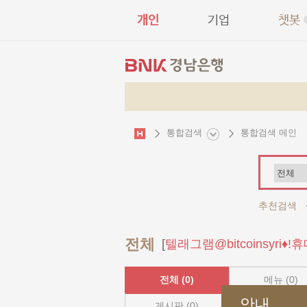
개인
기업
챗봇
통합검색 열기
통합검색
통합검색 메인
검
색
어
선
추천검색
택
전체
[
텔래그램@bitcoinsyr
전체
(0)
메뉴
(0)
안내
게시판
(0)
영업점
(0)