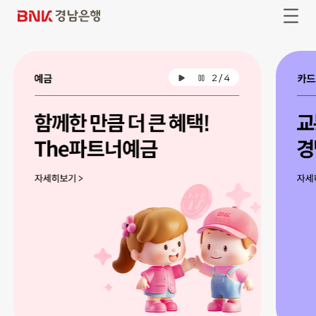
본
주
문
메
B
전
바
뉴
체
N
로
바
메
가
로
뉴
K
기
가
열
기
경
기
2
/
4
배
배
남
너
너
자
일
은
동
시
재
정
행
생
지