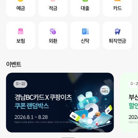
예금
적금
대출
카드
보험
외환
신탁
퇴직연금
이벤트
D - 22
D - 2