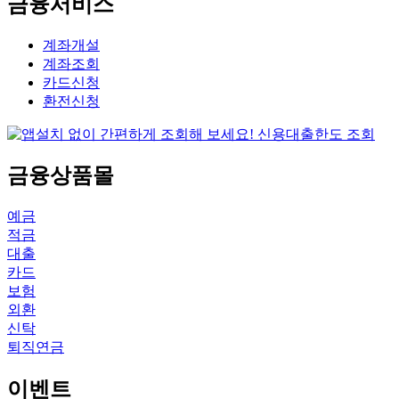
금융서비스
계좌개설
계좌조회
카드신청
환전신청
금융상품몰
예금
적금
대출
카드
보험
외환
신탁
퇴직연금
이벤트