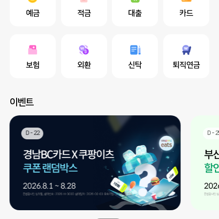
예금
적금
대출
카드
보험
외환
신탁
퇴직연금
이벤트
D - 22
D - 2