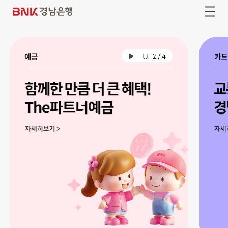
본
주
문
메
B
전
바
뉴
체
N
로
바
메
가
로
뉴
K
기
가
열
기
경
기
2
/
4
배
배
남
너
너
자
일
은
동
시
재
정
행
생
지